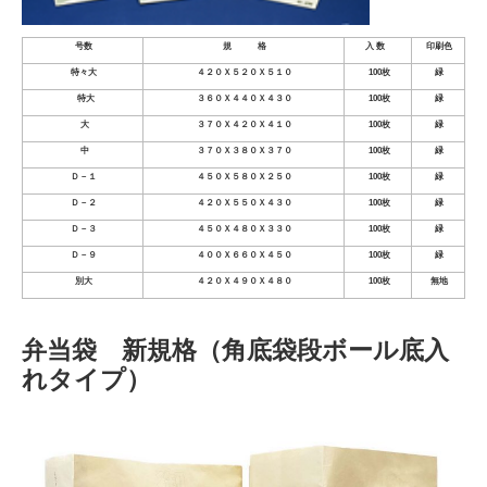
号数
規 格
入 数
印刷色
特々大
４２０Ｘ５２０Ｘ５１０
100枚
緑
特大
３６０Ｘ４４０Ｘ４３０
100枚
緑
大
３７０Ｘ４２０Ｘ４１０
100枚
緑
中
３７０Ｘ３８０Ｘ３７０
100枚
緑
Ｄ－１
４５０Ｘ５８０Ｘ２５０
100枚
緑
Ｄ－２
４２０Ｘ５５０Ｘ４３０
100枚
緑
Ｄ－３
４５０Ｘ４８０Ｘ３３０
100枚
緑
Ｄ－９
４００Ｘ６６０Ｘ４５０
100枚
緑
別大
４２０Ｘ４９０Ｘ４８０
100枚
無地
弁当袋 新規格（角底袋段ボール底入
れタイプ）