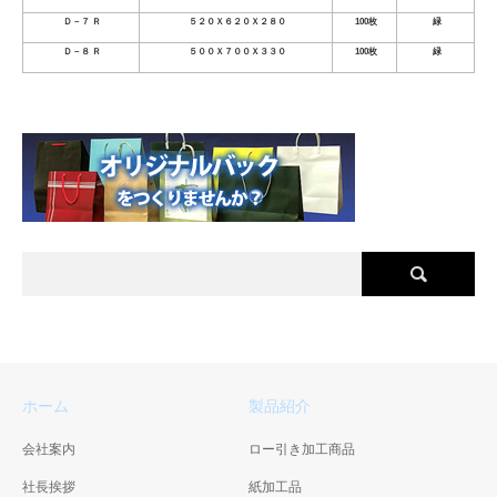
Ｄ－７ Ｒ
５２０Ｘ６２０Ｘ２８０
100枚
緑
Ｄ－８ Ｒ
５００Ｘ７００Ｘ３３０
100枚
緑
ホーム
製品紹介
会社案内
ロー引き加工商品
社長挨拶
紙加工品