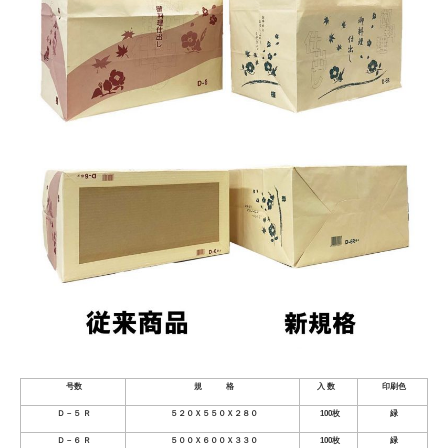
号数
規 格
入 数
印刷色
Ｄ－５ Ｒ
５２０Ｘ５５０Ｘ２８０
100枚
緑
Ｄ－６ Ｒ
５００Ｘ６００Ｘ３３０
100枚
緑